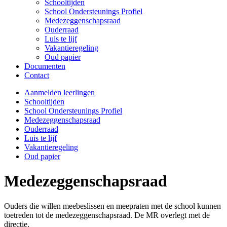
Schooltijden
School Ondersteunings Profiel
Medezeggenschapsraad
Ouderraad
Luis te lijf
Vakantieregeling
Oud papier
Documenten
Contact
Aanmelden leerlingen
Schooltijden
School Ondersteunings Profiel
Medezeggenschapsraad
Ouderraad
Luis te lijf
Vakantieregeling
Oud papier
Medezeggenschapsraad
Ouders die willen meebeslissen en meepraten met de school kunnen
toetreden tot de medezeggenschapsraad. De MR overlegt met de
directie.