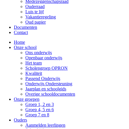
Medezeggenschapsraad
Ouderraad
Luis te lijf
Vakantieregeling
Oud papier
Documenten
Contact
Home
Onze school
Ons onderwijs
Openbaar onderwijs
Het team
Scholengroep OPRON
Kwaliteit
Passend Onderwijs
Onderwijs Ondersteuning
Jaarplan en schoolgids
Overige schooldocumenten
Onze groepen
Groep 1, 2 en 3
Groep 4, 5 en 6
Groep 7 en 8
Ouders
Aanmelden leerlingen