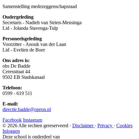
Samenstelling medezeggenschapsraad
Oudergeleding
Secretaris - Nadieh van Strien-Mensinga
Lid - Jolanda Stavenga-Tulp
Personeelsgeleding
Voorzitter - Anouk van der Laan
Lid - Evelien de Boer
Ons adres is:
obs De Badde
Ceresstraat 44
9502 EB Stadskanaal
Telefoon:
0599 - 619 511
E-mail:
directie.badde@opron.nl
Facebook
Instagram
© 2026 Alle rechten gereserveerd ·
Disclaimer
·
Privacy
·
Cookies
Inloggen
Deze school is onderdeel van