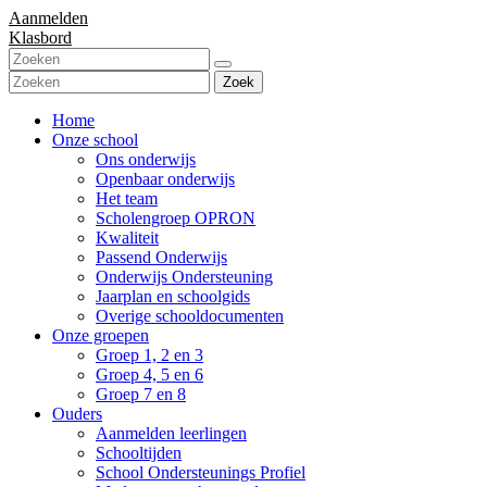
Aanmelden
Klasbord
Zoek
Home
Onze school
Ons onderwijs
Openbaar onderwijs
Het team
Scholengroep OPRON
Kwaliteit
Passend Onderwijs
Onderwijs Ondersteuning
Jaarplan en schoolgids
Overige schooldocumenten
Onze groepen
Groep 1, 2 en 3
Groep 4, 5 en 6
Groep 7 en 8
Ouders
Aanmelden leerlingen
Schooltijden
School Ondersteunings Profiel