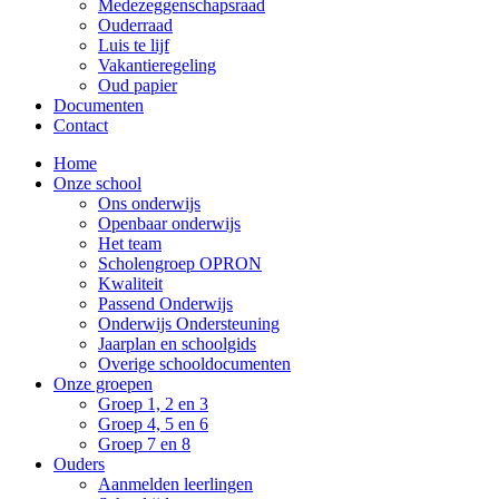
Medezeggenschapsraad
Ouderraad
Luis te lijf
Vakantieregeling
Oud papier
Documenten
Contact
Home
Onze school
Ons onderwijs
Openbaar onderwijs
Het team
Scholengroep OPRON
Kwaliteit
Passend Onderwijs
Onderwijs Ondersteuning
Jaarplan en schoolgids
Overige schooldocumenten
Onze groepen
Groep 1, 2 en 3
Groep 4, 5 en 6
Groep 7 en 8
Ouders
Aanmelden leerlingen