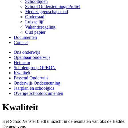
Schooltijden
School Ondersteunings Profiel
Medezeggenschapsraad
Ouderraad
Luis te lijf
Vakantieregeling
Oud papier
Documenten
Contact
Ons onderwijs
Openbaar onderwijs
Het team
Scholengroep OPRON
Kwaliteit
Passend Onderwijs
Onderwijs Ondersteuning
Jaarplan en schoolgids
Overige schooldocumenten
Kwaliteit
Het SchoolVenster biedt u inzicht in de resultaten van obs de Badde.
De gegevens