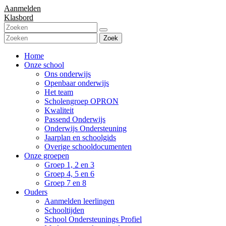
Aanmelden
Klasbord
Zoek
Home
Onze school
Ons onderwijs
Openbaar onderwijs
Het team
Scholengroep OPRON
Kwaliteit
Passend Onderwijs
Onderwijs Ondersteuning
Jaarplan en schoolgids
Overige schooldocumenten
Onze groepen
Groep 1, 2 en 3
Groep 4, 5 en 6
Groep 7 en 8
Ouders
Aanmelden leerlingen
Schooltijden
School Ondersteunings Profiel