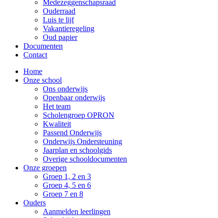
Medezeggenschapsraad
Ouderraad
Luis te lijf
Vakantieregeling
Oud papier
Documenten
Contact
Home
Onze school
Ons onderwijs
Openbaar onderwijs
Het team
Scholengroep OPRON
Kwaliteit
Passend Onderwijs
Onderwijs Ondersteuning
Jaarplan en schoolgids
Overige schooldocumenten
Onze groepen
Groep 1, 2 en 3
Groep 4, 5 en 6
Groep 7 en 8
Ouders
Aanmelden leerlingen