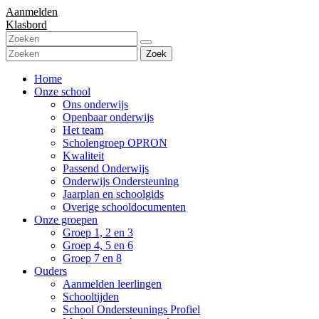
Aanmelden
Klasbord
Zoek
Home
Onze school
Ons onderwijs
Openbaar onderwijs
Het team
Scholengroep OPRON
Kwaliteit
Passend Onderwijs
Onderwijs Ondersteuning
Jaarplan en schoolgids
Overige schooldocumenten
Onze groepen
Groep 1, 2 en 3
Groep 4, 5 en 6
Groep 7 en 8
Ouders
Aanmelden leerlingen
Schooltijden
School Ondersteunings Profiel