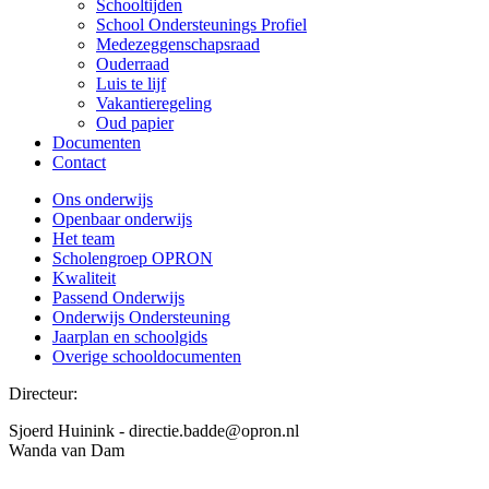
Schooltijden
School Ondersteunings Profiel
Medezeggenschapsraad
Ouderraad
Luis te lijf
Vakantieregeling
Oud papier
Documenten
Contact
Ons onderwijs
Openbaar onderwijs
Het team
Scholengroep OPRON
Kwaliteit
Passend Onderwijs
Onderwijs Ondersteuning
Jaarplan en schoolgids
Overige schooldocumenten
Directeur:
Sjoerd Huinink - directie.badde@opron.nl
Wanda van Dam