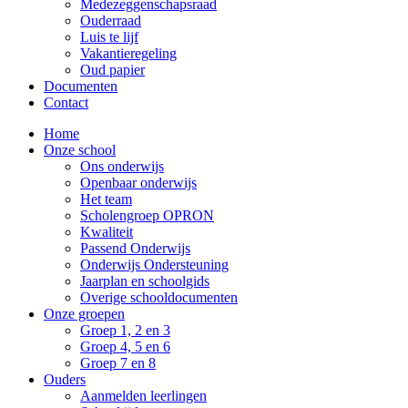
Medezeggenschapsraad
Ouderraad
Luis te lijf
Vakantieregeling
Oud papier
Documenten
Contact
Home
Onze school
Ons onderwijs
Openbaar onderwijs
Het team
Scholengroep OPRON
Kwaliteit
Passend Onderwijs
Onderwijs Ondersteuning
Jaarplan en schoolgids
Overige schooldocumenten
Onze groepen
Groep 1, 2 en 3
Groep 4, 5 en 6
Groep 7 en 8
Ouders
Aanmelden leerlingen