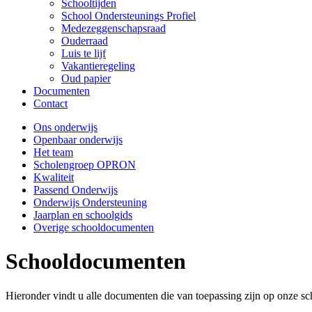
Schooltijden
School Ondersteunings Profiel
Medezeggenschapsraad
Ouderraad
Luis te lijf
Vakantieregeling
Oud papier
Documenten
Contact
Ons onderwijs
Openbaar onderwijs
Het team
Scholengroep OPRON
Kwaliteit
Passend Onderwijs
Onderwijs Ondersteuning
Jaarplan en schoolgids
Overige schooldocumenten
Schooldocumenten
Hieronder vindt u alle documenten die van toepassing zijn op onze sc