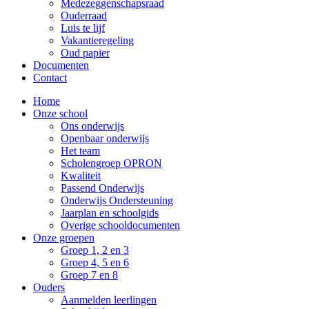
Medezeggenschapsraad
Ouderraad
Luis te lijf
Vakantieregeling
Oud papier
Documenten
Contact
Home
Onze school
Ons onderwijs
Openbaar onderwijs
Het team
Scholengroep OPRON
Kwaliteit
Passend Onderwijs
Onderwijs Ondersteuning
Jaarplan en schoolgids
Overige schooldocumenten
Onze groepen
Groep 1, 2 en 3
Groep 4, 5 en 6
Groep 7 en 8
Ouders
Aanmelden leerlingen